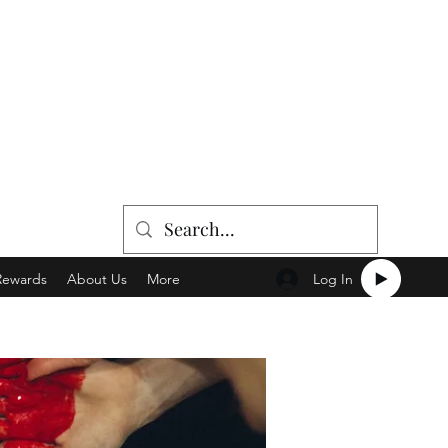
Log In
Rewards
About Us
More