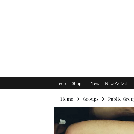
Home
Shops
Plans
New Arrivals
Home
Groups
Public Grou