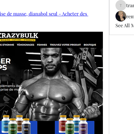
tra
tramanh
se de masse, dianabol seul - Acheter des 
rem
See All 