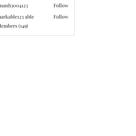
manh3004123
Follow
3004123
arkable123 able
Follow
Members (149)