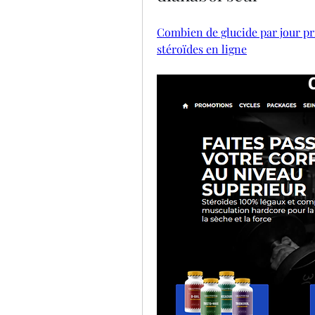
Combien de glucide par jour pri
stéroïdes en ligne