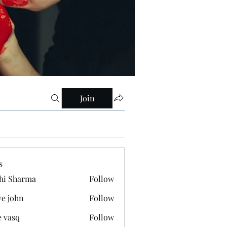
Join
s
hi Sharma
Follow
ve john
Follow
e vasq
Follow