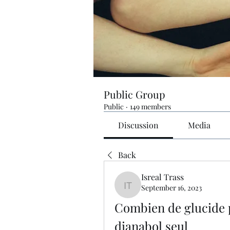
Public Group
Public
·
149 members
Discussion
Media
Back
Isreal Trass
September 16, 2023
Isreal Trass
Combien de glucide p
dianabol seul