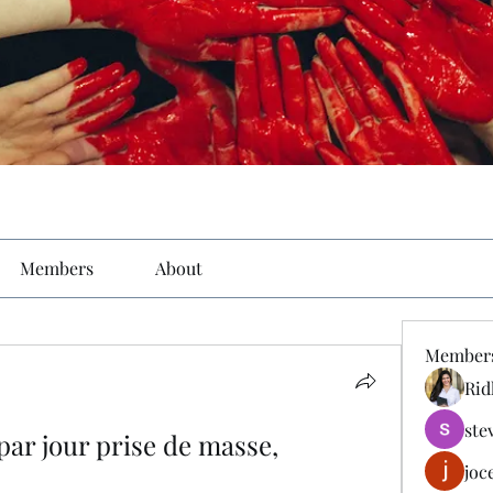
Members
About
Member
Rid
ste
ar jour prise de masse, 
joc