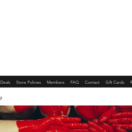
EMPORACE
Luxury Class Market...
Deals
Store Policies
Members
FAQ
Contact
Gift Cards
p