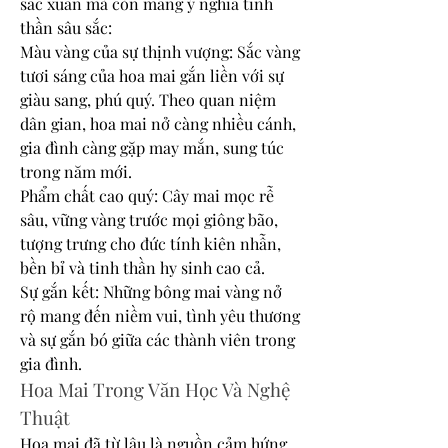
sắc xuân mà còn mang ý nghĩa tinh 
thần sâu sắc:
Màu vàng của sự thịnh vượng: Sắc vàng 
tươi sáng của hoa mai gắn liền với sự 
giàu sang, phú quý. Theo quan niệm 
dân gian, hoa mai nở càng nhiều cánh, 
gia đình càng gặp may mắn, sung túc 
trong năm mới.
Phẩm chất cao quý: Cây mai mọc rễ 
sâu, vững vàng trước mọi giông bão, 
tượng trưng cho đức tính kiên nhẫn, 
bền bỉ và tinh thần hy sinh cao cả.
Sự gắn kết: Những bông mai vàng nở 
rộ mang đến niềm vui, tình yêu thương 
và sự gắn bó giữa các thành viên trong 
gia đình.
Hoa Mai Trong Văn Học Và Nghệ 
Thuật
Hoa mai đã từ lâu là nguồn cảm hứng 