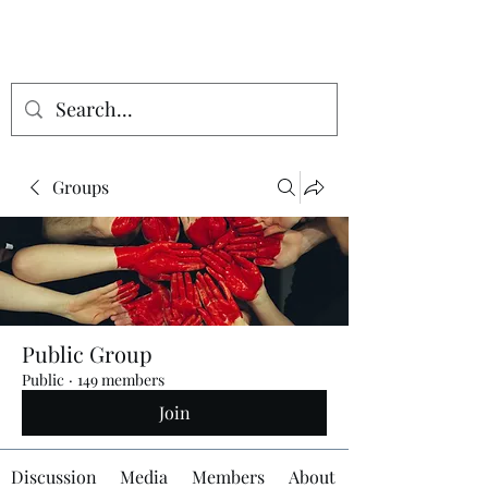
Groups
Public Group
Public
·
149 members
Join
Discussion
Media
Members
About