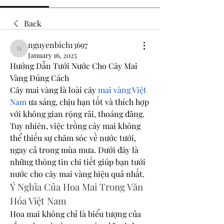
Back
nguyenbich13697
nguyenbich13697
January 16, 2025
Hướng Dẫn Tưới Nước Cho Cây Mai 
Vàng Đúng Cách
Cây mai vàng là loài cây 
mai vàng Việt 
Nam
 ưa sáng, chịu hạn tốt và thích hợp 
với không gian rộng rãi, thoáng đãng. 
Tuy nhiên, việc trồng cây mai không 
thể thiếu sự chăm sóc về nước tưới, 
ngay cả trong mùa mưa. Dưới đây là 
những thông tin chi tiết giúp bạn tưới 
nước cho cây mai vàng hiệu quả nhất.
Ý Nghĩa Của Hoa Mai Trong Văn 
Hóa Việt Nam
Hoa mai không chỉ là biểu tượng của 