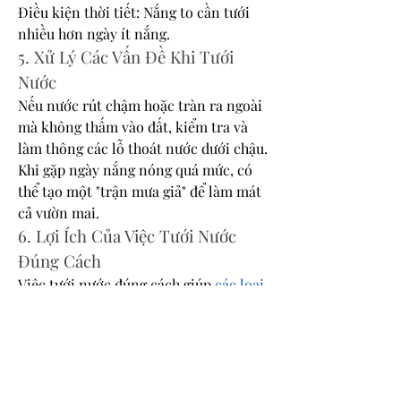
Điều kiện thời tiết: Nắng to cần tưới 
nhiều hơn ngày ít nắng.
5. Xử Lý Các Vấn Đề Khi Tưới 
Nước
Nếu nước rút chậm hoặc tràn ra ngoài 
mà không thấm vào đất, kiểm tra và 
làm thông các lỗ thoát nước dưới chậu.
Khi gặp ngày nắng nóng quá mức, có 
thể tạo một "trận mưa giả" để làm mát 
cả vườn mai.
6. Lợi Ích Của Việc Tưới Nước 
Đúng Cách
Việc tưới nước đúng cách giúp 
các loại 
mai vàng
 phát triển khỏe mạnh, tăng 
cường khả năng chống chịu với thời 
tiết và duy trì vẻ đẹp tự nhiên, tươi tốt 
của cây mai quanh năm.
Hãy luôn chú ý đến nhu cầu nước của 