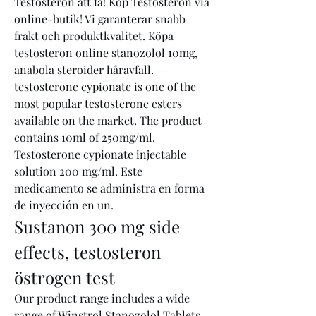
Testosteron att få! Köp Testosteron via 
online-butik! Vi garanterar snabb 
frakt och produktkvalitet. Köpa 
testosteron online stanozolol 10mg, 
anabola steroider håravfall. — 
testosterone cypionate is one of the 
most popular testosterone esters 
available on the market. The product 
contains 10ml of 250mg/ml. 
Testosterone cypionate injectable 
solution 200 mg/ml. Este 
medicamento se administra en forma 
de inyección en un. 
Sustanon 300 mg side 
effects, testosteron 
östrogen test
Our product range includes a wide 
range of Winstrol Stanozolol Tablets 