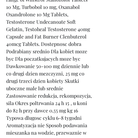
10 Mg, Turbobol 10 mg, Oxanabol 
Oxandrolone 10 Mg Tablets, 
Testosterone Undecanoate Soft 
Gelatin, Testoheal Testosterone 40mg 
Capsule and Fat Burner Clenbuterol 
40mcg Tablets. Dostepnosc dobra 
Podrabiany srednio Dla kobiet moze 
byc Dla poczatkujacych moze byc 
Dawkowanie 50-100 mg dziennie lub 
co drugi dzien mezczyzni, 25 mg co 
drugi trzeci dzien kobiety Skutki 
uboczne male lub srednie 
Zastosowanie redukcja, rekompozycja, 
sila Okres poltrwania 24 h 15 , u koni 
do 82 h przy dawce 0,55 mg kg 16 
Typowa dlugosc cyklu 6-8 tygodni 
Aromatyzacja nie Sposob podawania 
mieszanka na wodzie, przewaznie w 