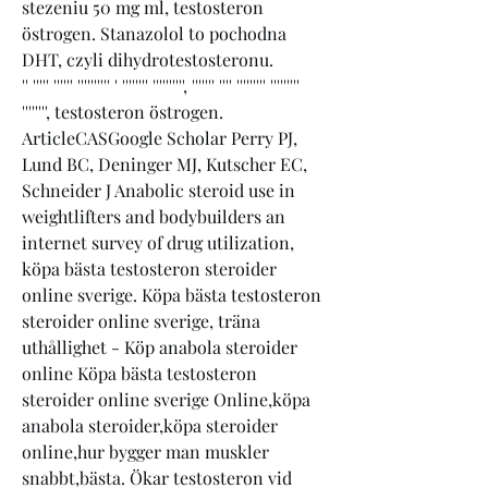
stezeniu 50 mg ml, testosteron 
östrogen. Stanazolol to pochodna 
DHT, czyli dihydrotestosteronu.
'' ''''' '''''' '''''''''' ' '''''''' '''''''''', ''''''' '''' ''''''''' ''''''''' 
'''''''', testosteron östrogen.
ArticleCASGoogle Scholar Perry PJ, 
Lund BC, Deninger MJ, Kutscher EC, 
Schneider J Anabolic steroid use in 
weightlifters and bodybuilders an 
internet survey of drug utilization, 
köpa bästa testosteron steroider 
online sverige. Köpa bästa testosteron 
steroider online sverige, träna 
uthållighet - Köp anabola steroider 
online Köpa bästa testosteron 
steroider online sverige Online,köpa 
anabola steroider,köpa steroider 
online,hur bygger man muskler 
snabbt,bästa. Ökar testosteron vid 