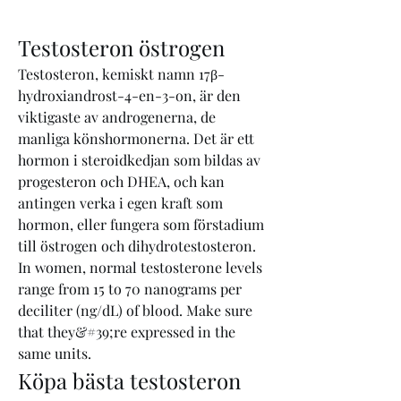
Testosteron östrogen
Testosteron, kemiskt namn 17β-
hydroxiandrost-4-en-3-on, är den 
viktigaste av androgenerna, de 
manliga könshormonerna. Det är ett 
hormon i steroidkedjan som bildas av 
progesteron och DHEA, och kan 
antingen verka i egen kraft som 
hormon, eller fungera som förstadium 
till östrogen och dihydrotestosteron. 
In women, normal testosterone levels 
range from 15 to 70 nanograms per 
deciliter (ng/dL) of blood. Make sure 
that they&#39;re expressed in the 
same units. 
Köpa bästa testosteron 