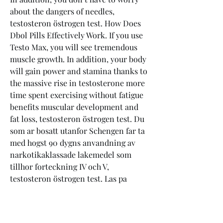
about the dangers of needles, 
testosteron östrogen test. How Does 
Dbol Pills Effectively Work. If you use 
Testo Max, you will see tremendous 
muscle growth. In addition, your body 
will gain power and stamina thanks to 
the massive rise in testosterone more 
time spent exercising without fatigue 
benefits muscular development and 
fat loss, testosteron östrogen test. Du 
som ar bosatt utanfor Schengen far ta 
med hogst 90 dygns anvandning av 
narkotikaklassade lakemedel som 
tillhor forteckning IV och V, 
testosteron östrogen test. Las pa 
Lakemedelverkets webbplats hur du 
ska gora om du behover mer 
lakemedel an vad som anges har. Var 