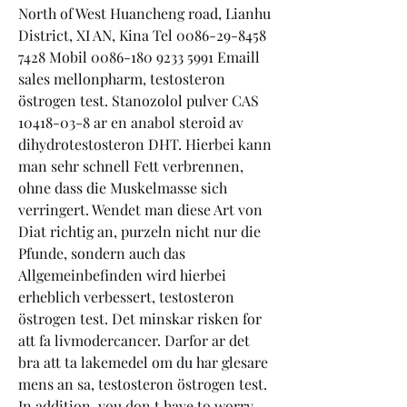
North of West Huancheng road, Lianhu 
District, XI AN, Kina Tel 0086-29-8458 
7428 Mobil 0086-180 9233 5991 Emaill 
sales mellonpharm, testosteron 
östrogen test. Stanozolol pulver CAS 
10418-03-8 ar en anabol steroid av 
dihydrotestosteron DHT. Hierbei kann 
man sehr schnell Fett verbrennen, 
ohne dass die Muskelmasse sich 
verringert. Wendet man diese Art von 
Diat richtig an, purzeln nicht nur die 
Pfunde, sondern auch das 
Allgemeinbefinden wird hierbei 
erheblich verbessert, testosteron 
östrogen test. Det minskar risken for 
att fa livmodercancer. Darfor ar det 
bra att ta lakemedel om du har glesare 
mens an sa, testosteron östrogen test. 
In addition, you don t have to worry 