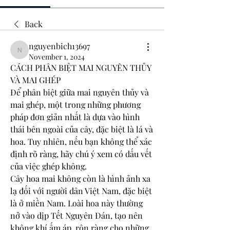
Back
nguyenbich13697
nguyenbich13697
November 1, 2024
CÁCH PHÂN BIỆT MAI NGUYÊN THỦY 
VÀ MAI GHÉP
Để phân biệt giữa mai nguyên thủy và 
mai ghép, một trong những phương 
pháp đơn giản nhất là dựa vào hình 
thái bên ngoài của cây, đặc biệt là lá và 
hoa. Tuy nhiên, nếu bạn không thể xác 
định rõ ràng, hãy chú ý xem có dấu vết 
của việc ghép không.
Cây hoa mai không còn là hình ảnh xa 
lạ đối với người dân Việt Nam, đặc biệt 
là ở miền Nam. Loài hoa này thường 
nở vào dịp Tết Nguyên Đán, tạo nên 
không khí ấm áp, rộn ràng cho những 