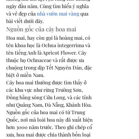
ngày đầu năm. Cùng tìm hiểu ý nghĩa 
và vẻ đẹp của 
nhà vườn mai vàng
 qua 
bài viết dưới đây.
Nguồn gốc của cây hoa mai
Hoa mai, hay còn gọi là hoàng mai, có 
tên khoa học là Ochna integerrima và 
tên tiếng Anh là Apricot Flower. Cây 
thuộc họ Ochnaceae và rất được ưa 
chuộng trong dịp Tết Nguyên Đán, đặc 
biệt ở miền Nam.
Cây hoa mai thường được tìm thấy ở 
các khu vực như rừng Trường Sơn, 
Đồng bằng sông Cửu Long, và các tỉnh 
như Quảng Nam, Đà Nẵng, Khánh Hòa. 
Nguồn gốc của hoa mai có từ Trung 
Quốc, nơi mà loài hoa này đã xuất hiện 
hơn 3000 năm trước. Theo ghi chép cổ 
xưa, hoa mai được chia thành bốn loại 