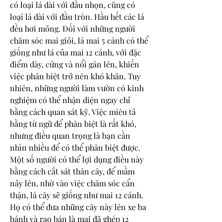
có loại lá dài với đầu nhọn, cũng có 
loại lá dài với đầu tròn. Hầu hết các lá 
đều hơi mỏng. Đối với những người 
chăm sóc mai giỏi, lá mai 5 cánh có thể 
giống như lá của mai 12 cánh, với đặc 
điểm dày, cứng và nổi gân lên, khiến 
việc phân biệt trở nên khó khăn. Tuy 
nhiên, những người làm vườn có kinh 
nghiệm có thể nhận diện ngay chỉ 
bằng cách quan sát kỹ. Việc miêu tả 
bằng từ ngữ để phân biệt là rất khó, 
nhưng điều quan trọng là bạn cần 
nhìn nhiều để có thể phân biệt được.
Một số người có thể lợi dụng điều này 
bằng cách cắt sát thân cây, để mầm 
nảy lên, nhờ vào việc chăm sóc cẩn 
thận, lá cây sẽ giống như mai 12 cánh. 
Họ có thể đưa những cây này lên xe ba 
bánh và rao bán là mai đã ghép 12 