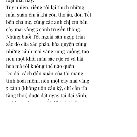
Tuy nhiên, riêng tôi lại thích những 
mùa xuân êm ả khi còn thơ ấu, đón Tết 
bên cha mẹ, cùng các anh chị em bên 
cây mai vàng 5 cánh truyền thống. 
Những buổi Tết ngoài sân ngập tràn 
sắc đỏ của xác pháo, hòa quyện cùng 
những cánh mai vàng rụng xuống, tạo 
nên một khối màu sắc rực rỡ và hài 
hòa mà tôi không thể nào quên.
Do đó, cách đón xuân của tôi mang 
tính hoài niệm, nên một cây mai vàng 
5 cánh (không uốn cầu kỳ, chỉ cần tỉa 
tàng thôi) được đặt ngay tại đại sảnh, 
nơi trang trọng nhất. Khách khứa và 
bạn bè đến chơi có thể ít chú ý tới nó, 
dù cây mai nở rực rỡ với những cánh 
hoa kín. Họ thường chú ý nhiều đến 
những cây mai bông to (Giảo) được bày 