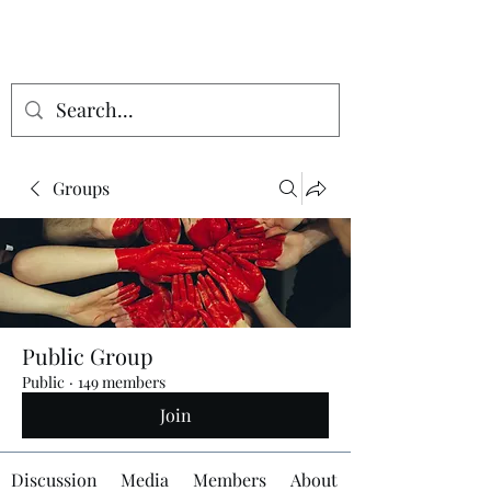
Groups
Public Group
Public
·
149 members
Join
Discussion
Media
Members
About