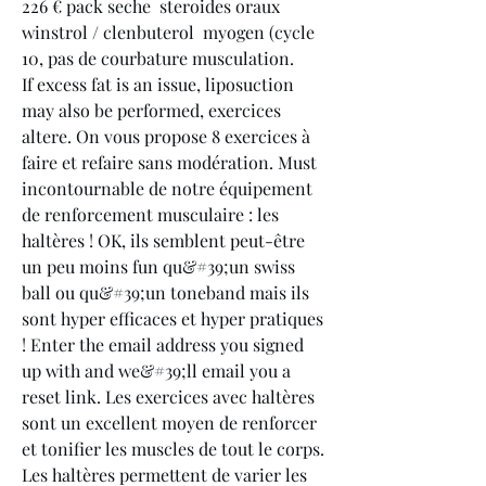
226 € pack seche  steroides oraux  
winstrol / clenbuterol  myogen (cycle 
10, pas de courbature musculation.
If excess fat is an issue, liposuction 
may also be performed, exercices 
altere. On vous propose 8 exercices à 
faire et refaire sans modération. Must 
incontournable de notre équipement 
de renforcement musculaire : les 
haltères ! OK, ils semblent peut-être 
un peu moins fun qu&#39;un swiss 
ball ou qu&#39;un toneband mais ils 
sont hyper efficaces et hyper pratiques 
! Enter the email address you signed 
up with and we&#39;ll email you a 
reset link. Les exercices avec haltères 
sont un excellent moyen de renforcer 
et tonifier les muscles de tout le corps. 
Les haltères permettent de varier les 