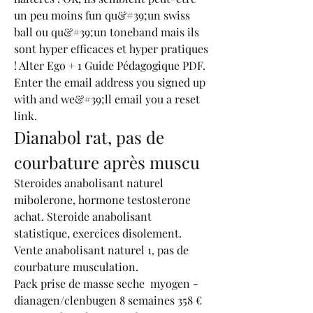
un peu moins fun qu&#39;un swiss 
ball ou qu&#39;un toneband mais ils 
sont hyper efficaces et hyper pratiques 
! Alter Ego + 1 Guide Pédagogique PDF. 
Enter the email address you signed up 
with and we&#39;ll email you a reset 
link. 
Dianabol rat, pas de 
courbature après muscu
Steroides anabolisant naturel 
mibolerone, hormone testosterone 
achat. Steroide anabolisant 
statistique, exercices disolement. 
Vente anabolisant naturel 1, pas de 
courbature musculation.
Pack prise de masse seche  myogen -
dianagen/clenbugen 8 semaines 358 € 