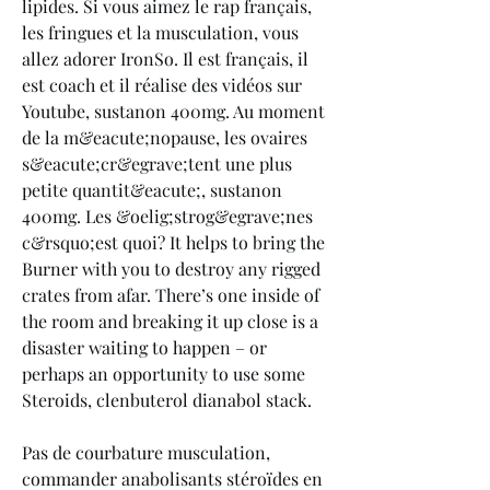
lipides. Si vous aimez le rap français, 
les fringues et la musculation, vous 
allez adorer IronSo. Il est français, il 
est coach et il réalise des vidéos sur 
Youtube, sustanon 400mg. Au moment 
de la m&eacute;nopause, les ovaires 
s&eacute;cr&egrave;tent une plus 
petite quantit&eacute;, sustanon 
400mg. Les &oelig;strog&egrave;nes 
c&rsquo;est quoi? It helps to bring the 
Burner with you to destroy any rigged 
crates from afar. There’s one inside of 
the room and breaking it up close is a 
disaster waiting to happen – or 
perhaps an opportunity to use some 
Steroids, clenbuterol dianabol stack.
Pas de courbature musculation, 
commander anabolisants stéroïdes en 