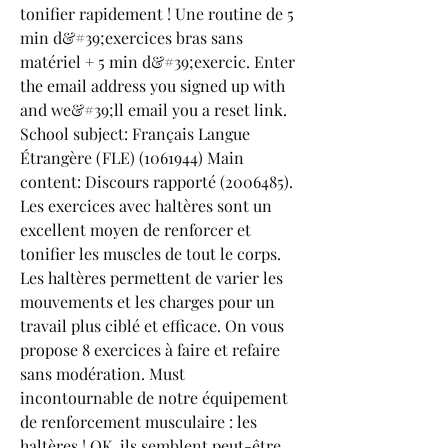
tonifier rapidement ! Une routine de 5 
min d&#39;exercices bras sans 
matériel + 5 min d&#39;exercic. Enter 
the email address you signed up with 
and we&#39;ll email you a reset link. 
School subject: Français Langue 
Étrangère (FLE) (1061944) Main 
content: Discours rapporté (2006485). 
Les exercices avec haltères sont un 
excellent moyen de renforcer et 
tonifier les muscles de tout le corps. 
Les haltères permettent de varier les 
mouvements et les charges pour un 
travail plus ciblé et efficace. On vous 
propose 8 exercices à faire et refaire 
sans modération. Must 
incontournable de notre équipement 
de renforcement musculaire : les 
haltères ! OK, ils semblent peut-être 