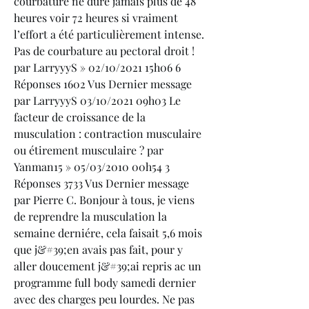
courbature ne dure jamais plus de 48 
heures voir 72 heures si vraiment 
l’effort a été particulièrement intense. 
Pas de courbature au pectoral droit ! 
par LarryyyS » 02/10/2021 15h06 6 
Réponses 1602 Vus Dernier message 
par LarryyyS 03/10/2021 09h03 Le 
facteur de croissance de la 
musculation : contraction musculaire 
ou étirement musculaire ? par 
Yanman15 » 05/03/2010 00h54 3 
Réponses 3733 Vus Dernier message 
par Pierre C. Bonjour à tous, je viens 
de reprendre la musculation la 
semaine derniére, cela faisait 5,6 mois 
que j&#39;en avais pas fait, pour y 
aller doucement j&#39;ai repris ac un 
programme full body samedi dernier 
avec des charges peu lourdes. Ne pas 