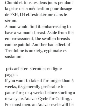
Clomid et tous les deux jours pendant 
la prise de la médication pour dosage 
de FSH, LH et testostérone dans le 
sérum. 
A man would find it embarrassing to 
have a woman’s breast. Aside from the 
embarrassment, the swollen breasts 
can be painful. Another bad effect of 
Trenlobne is anxiety, cypionate vs 
sustanon.
 prix acheter  stéroïdes en ligne 
paypal.
If you want to take it for longer than 6 
weeks, its generally preferable to 
pause for 3 or 4 weeks before starting a 
new cycle. Anavar Cycle for Cutting, . 
For most men, an Anavar cycle will be 
most useful during cutting or a diet. Its 