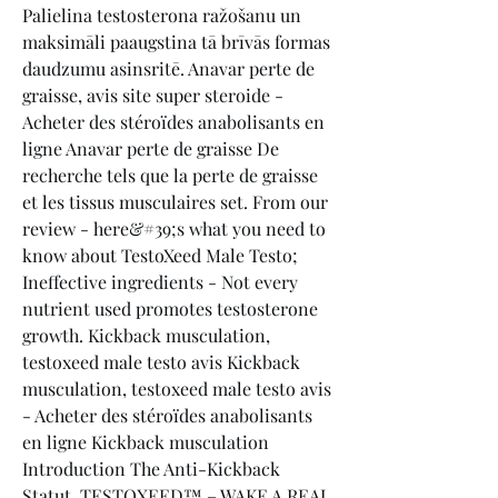
Palielina testosterona ražošanu un 
maksimāli paaugstina tā brīvās formas 
daudzumu asinsritē. Anavar perte de 
graisse, avis site super steroide - 
Acheter des stéroïdes anabolisants en 
ligne Anavar perte de graisse De 
recherche tels que la perte de graisse 
et les tissus musculaires set. From our 
review - here&#39;s what you need to 
know about TestoXeed Male Testo; 
Ineffective ingredients - Not every 
nutrient used promotes testosterone 
growth. Kickback musculation, 
testoxeed male testo avis Kickback 
musculation, testoxeed male testo avis 
- Acheter des stéroïdes anabolisants 
en ligne Kickback musculation 
Introduction The Anti-Kickback 
Statut. TESTOXEED™ – WAKE A REAL 