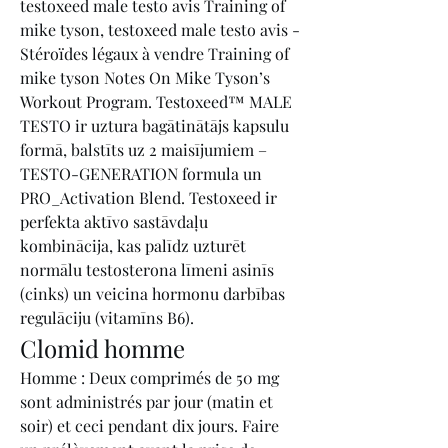
testoxeed male testo avis Training of 
mike tyson, testoxeed male testo avis - 
Stéroïdes légaux à vendre Training of 
mike tyson Notes On Mike Tyson’s 
Workout Program. Testoxeed™ MALE 
TESTO ir uztura bagātinātājs kapsulu 
formā, balstīts uz 2 maisījumiem – 
TESTO-GENERATION formula un 
PRO_Activation Blend. Testoxeed ir 
perfekta aktīvo sastāvdaļu 
kombinācija, kas palīdz uzturēt 
normālu testosterona līmeni asinīs 
(cinks) un veicina hormonu darbības 
regulāciju (vitamīns B6). 
Clomid homme
Homme : Deux comprimés de 50 mg 
sont administrés par jour (matin et 
soir) et ceci pendant dix jours. Faire 