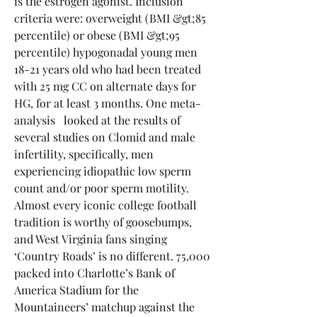
is the estrogen agonist. Inclusion 
criteria were: overweight (BMI &gt;85 
percentile) or obese (BMI &gt;95 
percentile) hypogonadal young men 
18-21 years old who had been treated 
with 25 mg CC on alternate days for 
HG, for at least 3 months. One meta-
analysis ﻿ ﻿ looked at the results of 
several studies on Clomid and male 
infertility, specifically, men 
experiencing idiopathic low sperm 
count and/or poor sperm motility. 
Almost every iconic college football 
tradition is worthy of goosebumps, 
and West Virginia fans singing 
‘Country Roads’ is no different. 75,000 
packed into Charlotte’s Bank of 
America Stadium for the 
Mountaineers’ matchup against the 