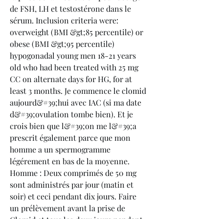
de FSH, LH et testostérone dans le 
sérum. Inclusion criteria were: 
overweight (BMI &gt;85 percentile) or 
obese (BMI &gt;95 percentile) 
hypogonadal young men 18-21 years 
old who had been treated with 25 mg 
CC on alternate days for HG, for at 
least 3 months. Je commence le clomid 
aujourd&#39;hui avec IAC (si ma date 
d&#39;ovulation tombe bien). Et je 
crois bien que l&#39;on me l&#39;a 
prescrit également parce que mon 
homme a un spermogramme 
légérement en bas de la moyenne. 
Homme : Deux comprimés de 50 mg 
sont administrés par jour (matin et 
soir) et ceci pendant dix jours. Faire 
un prélèvement avant la prise de 