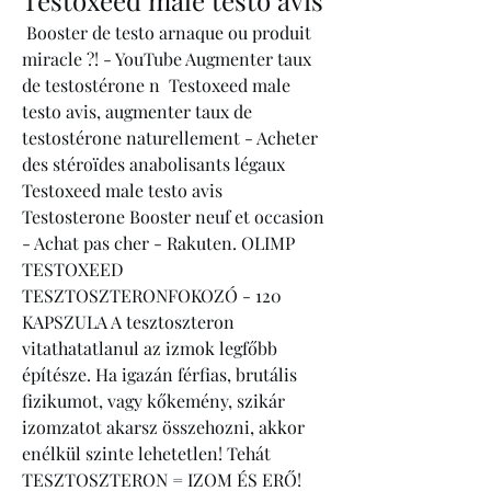
 Booster de testo arnaque ou produit 
miracle ?! - YouTube Augmenter taux 
de testostérone n  Testoxeed male 
testo avis, augmenter taux de 
testostérone naturellement - Acheter 
des stéroïdes anabolisants légaux 
Testoxeed male testo avis 
Testosterone Booster neuf et occasion 
- Achat pas cher - Rakuten. OLIMP 
TESTOXEED 
TESZTOSZTERONFOKOZÓ - 120 
KAPSZULA A tesztoszteron 
vitathatatlanul az izmok legfőbb 
építésze. Ha igazán férfias, brutális 
fizikumot, vagy kőkemény, szikár 
izomzatot akarsz összehozni, akkor 
enélkül szinte lehetetlen! Tehát 
TESZTOSZTERON = IZOM ÉS ERŐ! 