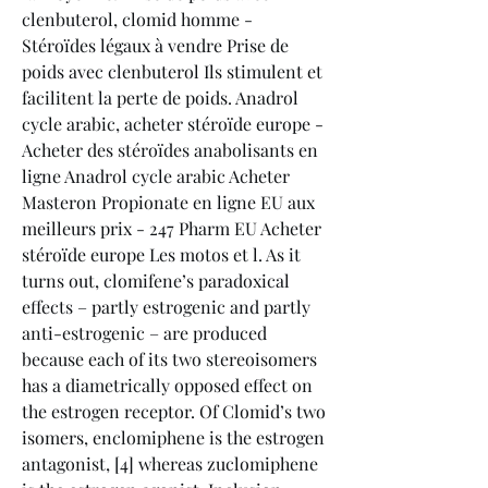
clenbuterol, clomid homme - 
Stéroïdes légaux à vendre Prise de 
poids avec clenbuterol Ils stimulent et 
facilitent la perte de poids. Anadrol 
cycle arabic, acheter stéroïde europe - 
Acheter des stéroïdes anabolisants en 
ligne Anadrol cycle arabic Acheter 
Masteron Propionate en ligne EU aux 
meilleurs prix - 247 Pharm EU Acheter 
stéroïde europe Les motos et l. As it 
turns out, clomifene’s paradoxical 
effects – partly estrogenic and partly 
anti-estrogenic – are produced 
because each of its two stereoisomers 
has a diametrically opposed effect on 
the estrogen receptor. Of Clomid’s two 
isomers, enclomiphene is the estrogen 
antagonist, [4] whereas zuclomiphene 