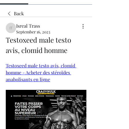
Back
Isreal Trass
Isreal Trass
September 16, 2023
Testoxeed male testo 
avis, clomid homme
Testoxeed male testo avis, clomid 
homme - Acheter des stéroïdes 
anabolisants en ligne