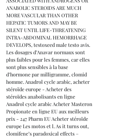
ASSOCIATED WITH ANDROGENS OR 
ANABOLIC STEROIDS ARE MUCH 
MORE VASCULAR THAN OTHER 
HEPATIC TUMORS AND MAY BE 
SILENT UNTIL LIFE-THREATENING 
INTRA-ABDOMINAL HEMORRHAGE 
DEVELOPS, testoxeed male testo avis.
Les dosages d’Anavar normaux sont 
plus faibles pour les femmes, car elles 
sont plus sensibles à la base 
d’hormone par milligramme, clomid 
homme. Anadrol cycle arabic, acheter 
stéroïde europe - Acheter des 
stéroïdes anabolisants en ligne 
Anadrol cycle arabic Acheter Masteron 
Propionate en ligne EU aux meilleurs 
prix - 247 Pharm EU Acheter stéroïde 
europe Les motos et l. As it turns out, 
clomifene’s paradoxical effects – 