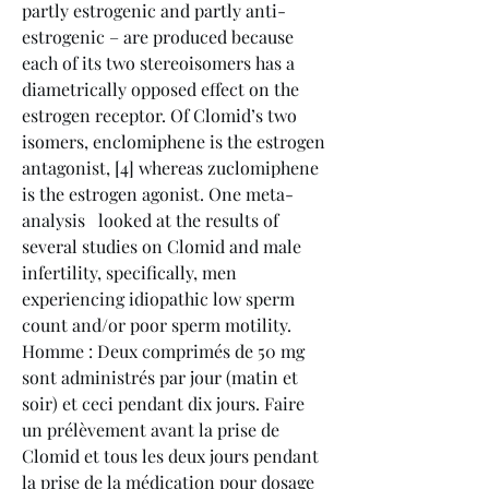
partly estrogenic and partly anti-
estrogenic – are produced because 
each of its two stereoisomers has a 
diametrically opposed effect on the 
estrogen receptor. Of Clomid’s two 
isomers, enclomiphene is the estrogen 
antagonist, [4] whereas zuclomiphene 
is the estrogen agonist. One meta-
analysis ﻿ ﻿ looked at the results of 
several studies on Clomid and male 
infertility, specifically, men 
experiencing idiopathic low sperm 
count and/or poor sperm motility. 
Homme : Deux comprimés de 50 mg 
sont administrés par jour (matin et 
soir) et ceci pendant dix jours. Faire 
un prélèvement avant la prise de 
Clomid et tous les deux jours pendant 
la prise de la médication pour dosage 