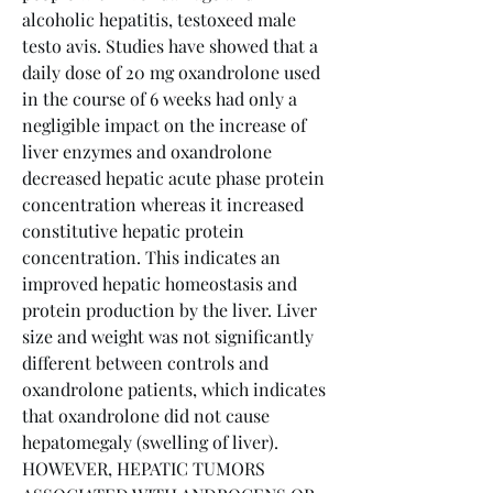
alcoholic hepatitis, testoxeed male 
testo avis. Studies have showed that a 
daily dose of 20 mg oxandrolone used 
in the course of 6 weeks had only a 
negligible impact on the increase of 
liver enzymes and oxandrolone 
decreased hepatic acute phase protein 
concentration whereas it increased 
constitutive hepatic protein 
concentration. This indicates an 
improved hepatic homeostasis and 
protein production by the liver. Liver 
size and weight was not significantly 
different between controls and 
oxandrolone patients, which indicates 
that oxandrolone did not cause 
hepatomegaly (swelling of liver).
HOWEVER, HEPATIC TUMORS 