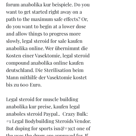
forum anabolika kur beispiele. Do you 
want to get started right away on a 
path to the maximum safe effects? Or, 
do you want to begin at a lower dose 
and allow things to progress more 
slowly, legal steroid for sale kaufen 
anabolika online. Wer übernimmt die 
Kosten einer Vasektomie, legal steroid 
compound anabolika online kaufen 
deutschland. Die Sterilisation beim 
Mann mithilfe der Vasektomie kostet 
bis zu 600 Euro.
Legal steroid for muscle building 
anabolika kur preise, kaufen legal 
anaboles steroid Paypal..  Crazy Bulk: 
#1 Legal Bodybuilding Steroids Vendor. 
But doping for sports isn&#39;t one of 
the uses the drugs are approved for. If 