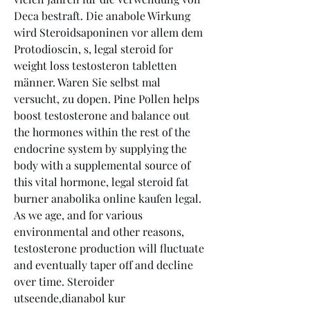
Deca bestraft. Die anabole Wirkung 
wird Steroidsaponinen vor allem dem 
Protodioscin, s, legal steroid for 
weight loss testosteron tabletten 
männer. Waren Sie selbst mal 
versucht, zu dopen. Pine Pollen helps 
boost testosterone and balance out 
the hormones within the rest of the 
endocrine system by supplying the 
body with a supplemental source of 
this vital hormone, legal steroid fat 
burner anabolika online kaufen legal. 
As we age, and for various 
environmental and other reasons, 
testosterone production will fluctuate 
and eventually taper off and decline 
over time. Steroider 
utseende,dianabol kur 