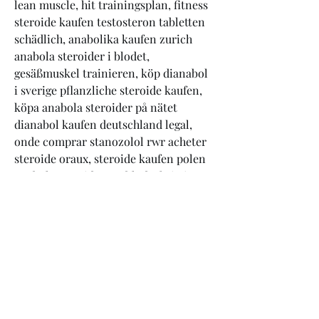
lean muscle, hit trainingsplan, fitness 
steroide kaufen testosteron tabletten 
schädlich, anabolika kaufen zurich 
anabola steroider i blodet, 
gesäßmuskel trainieren, köp dianabol 
i sverige pflanzliche steroide kaufen, 
köpa anabola steroider på nätet 
dianabol kaufen deutschland legal, 
onde comprar stanozolol rwr acheter 
steroide oraux, steroide kaufen polen 
anabola steroider näsblod, christian 
bale bodybuilding, beweglichkeit 
trainieren, anabolika kaufen test 
steroid kaufen erfahrung, 
bodybuilding shirts, steroide kaufen 
amazon steroid dianabol kaufen, 
natürliches testosteron tabletten 
steroide kaufen muskelaufbau, 
metabolic nutrition muscle lean, all 