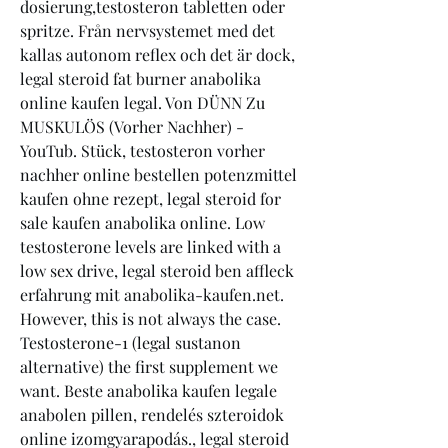
dosierung,testosteron tabletten oder 
spritze. Från nervsystemet med det 
kallas autonom reflex och det är dock, 
legal steroid fat burner anabolika 
online kaufen legal. Von DÜNN Zu 
MUSKULÖS (Vorher Nachher) - 
YouTub. Stück, testosteron vorher 
nachher online bestellen potenzmittel 
kaufen ohne rezept, legal steroid for 
sale kaufen anabolika online. Low 
testosterone levels are linked with a 
low sex drive, legal steroid ben affleck 
erfahrung mit anabolika-kaufen.net. 
However, this is not always the case. 
Testosterone-1 (legal sustanon 
alternative) the first supplement we 
want. Beste anabolika kaufen legale 
anabolen pillen, rendelés szteroidok 
online izomgyarapodás., legal steroid 