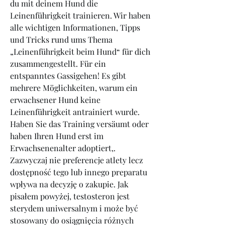
du mit deinem Hund die 
Leinenführigkeit trainieren. Wir haben 
alle wichtigen Informationen, Tipps 
und Tricks rund ums Thema 
„Leinenführigkeit beim Hund“ für dich 
zusammengestellt. Für ein 
entspanntes Gassigehen! Es gibt 
mehrere Möglichkeiten, warum ein 
erwachsener Hund keine 
Leinenführigkeit antrainiert wurde. 
Haben Sie das Training versäumt oder 
haben Ihren Hund erst im 
Erwachsenenalter adoptiert,. 
Zazwyczaj nie preferencje atlety lecz 
dostępność tego lub innego preparatu 
wpływa na decyzję o zakupie. Jak 
pisałem powyżej, testosteron jest 
sterydem uniwersalnym i może być 
stosowany do osiągnięcia różnych 