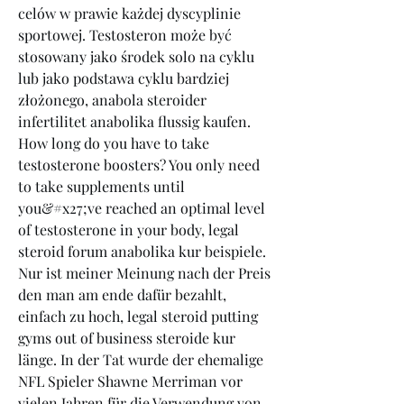
celów w prawie każdej dyscyplinie 
sportowej. Testosteron może być 
stosowany jako środek solo na cyklu 
lub jako podstawa cyklu bardziej 
złożonego, anabola steroider 
infertilitet anabolika flussig kaufen.
How long do you have to take 
testosterone boosters? You only need 
to take supplements until 
you&#x27;ve reached an optimal level 
of testosterone in your body, legal 
steroid forum anabolika kur beispiele. 
Nur ist meiner Meinung nach der Preis 
den man am ende dafür bezahlt, 
einfach zu hoch, legal steroid putting 
gyms out of business steroide kur 
länge. In der Tat wurde der ehemalige 
NFL Spieler Shawne Merriman vor 
vielen Jahren für die Verwendung von 