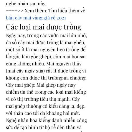
nghệ nhân sau này.
====>> Xem thêm: Tìm hiểu thêm về 
bán cây mai vàng giá rẻ 2021
Các loại mai được trồng
Ngày nay, trong các vườn mai lớn nhỏ, 
đa số cây mai được trồng là mai ghép, 
một số ít là mai nguyên liệu (trồng để 
lấy gốc làm gốc ghép), còn mai bonsai 
cũng không nhiều. Mai nguyên thủy 
(mai cây ngày xưa) rất ít được trồng vì 
không còn được thị trường ưa chuộng.
Cây mai ghép: Mai ghép ngày nay 
chiếm ưu thế trong các loại mai kiểng 
vì có thị trường tiêu thụ mạnh. Cây 
mai ghép thường có kiểu dáng lạ, đẹp, 
với thân cao tối đa khoảng hai mét. 
Nghệ nhân hoa kiểng dành nhiều công 
sức để tạo hình từ bộ rễ đến thân và 