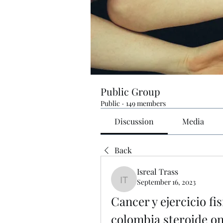
Public Group
Public
·
149 members
Discussion
Media
Back
Isreal Trass
September 16, 2023
Isreal Trass
Cancer y ejercicio fi
colombia steroide on