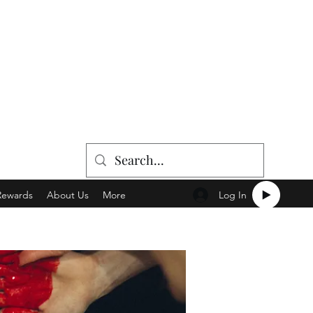
Log In
Rewards
About Us
More