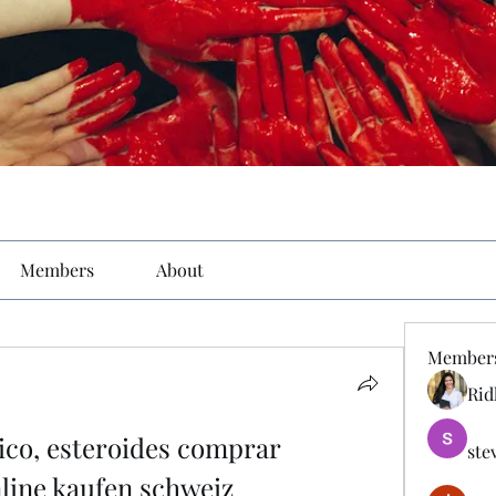
Members
About
Member
Rid
sico, esteroides comprar 
ste
line kaufen schweiz