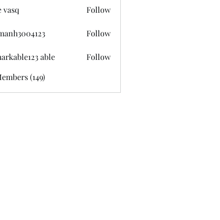
e vasq
Follow
manh3004123
Follow
3004123
arkable123 able
Follow
Members (149)