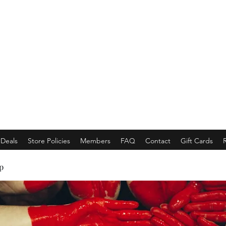
EMPORACE
Luxury Class Market...
Deals
Store Policies
Members
FAQ
Contact
Gift Cards
p