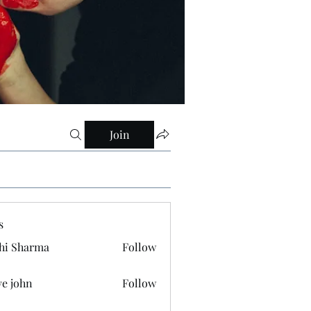
Join
s
hi Sharma
Follow
ve john
Follow