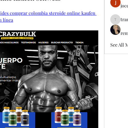
joc
roides comprar colombia steroide online kaufen 
tra
n línea
tramanh
rem
See All 