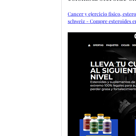
Cancer y ejercicio fisico, este
schweiz - Compre esteroides e