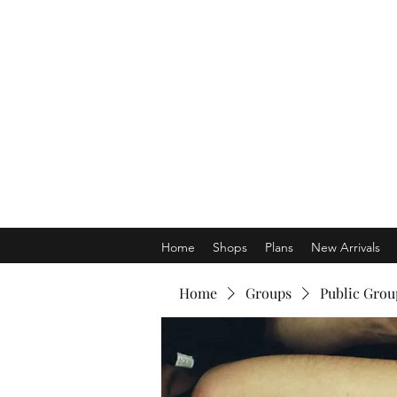
Home
Shops
Plans
New Arrivals
Home
Groups
Public Grou