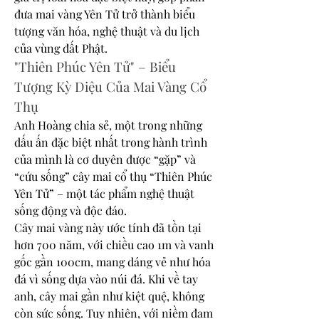
đưa mai vàng Yên Tử trở thành biểu 
tượng văn hóa, nghệ thuật và du lịch 
của vùng đất Phật.
"Thiên Phúc Yên Tử" – Biểu 
Tượng Kỳ Diệu Của Mai Vàng Cổ 
Thụ
Anh Hoàng chia sẻ, một trong những 
dấu ấn đặc biệt nhất trong hành trình 
của mình là cơ duyên được “gặp” và 
“cứu sống” cây mai cổ thụ “Thiên Phúc 
Yên Tử” – một tác phẩm nghệ thuật 
sống động và độc đáo.
Cây mai vàng này ước tính đã tồn tại 
hơn 700 năm, với chiều cao 1m và vanh 
gốc gần 100cm, mang dáng vẻ như hóa 
đá vì sống dựa vào núi đá. Khi về tay 
anh, cây mai gần như kiệt quệ, không 
còn sức sống. Tuy nhiên, với niềm đam 