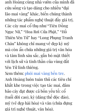
anh Hoàng cùng nhà vườn của mình đã 
cứu sống và tạo dáng cho nhiều “đại 
lão mai vàng” khác, biến chúng thành 
những tác phẩm nghệ thuật đầy giá trị.
Các cây mai cổ thụ như “Tiên Đồng 
Ngọc Nữ,” “Hoa Rơi Cửa Phật,” “Hồ 
Thiên Yên Tử” hay “Long Phụng Tranh 
Châu” không chỉ mang vẻ đẹp kỳ mỹ 
mà còn ẩn chứa những giá trị văn hóa 
và tâm linh sâu sắc, gắn bó mật thiết 
với lịch sử và tinh thần của vùng đất 
Yên Tử linh thiêng.
Xem thêm: 
phôi mai vàng bến tre
.
Anh Hoàng luôn tuân thủ các tiêu chí 
khắt khe trong việc tạo tác mai, đảm 
bảo cây đạt được cả bốn yếu tố: cổ 
(tuổi đời cao), kỳ (dáng thế độc đáo), 
mỹ (vẻ đẹp hài hòa) và văn (chứa đựng 
giá trị nghệ thuật, văn hóa).