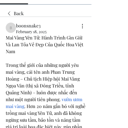
Back
boonsnake3
boonsnake3
February 18, 2025
Mai Vàng Yên Tử: Hành Trình Gìn Giữ 
Và Lan Tỏa Vẻ Đẹp Của Quốc Hoa Việt 
Nam
Trong thế giới của những người yêu 
mai vàng, cái tên anh Phan Trung 
Hoàng – Chủ tịch Hiệp hội Mai Vàng 
Ngọa Vân (thị xã Đông Triều, tỉnh 
Quảng Ninh) – luôn được nhắc đến 
như một người tiên phong. 
vườn ươm 
mai vàng
. Hơn 20 năm gắn bó với nghề 
trồng mai vàng Yên Tử, anh đã không 
ngừng sưu tầm, bảo tồn và nâng tầm 
giá trị loài hoa đặc biệt này, góp phần 