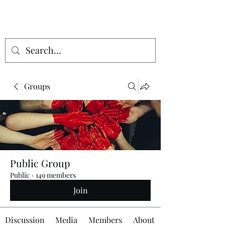
Groups
Public Group
Public
·
149 members
Join
Discussion
Media
Members
About