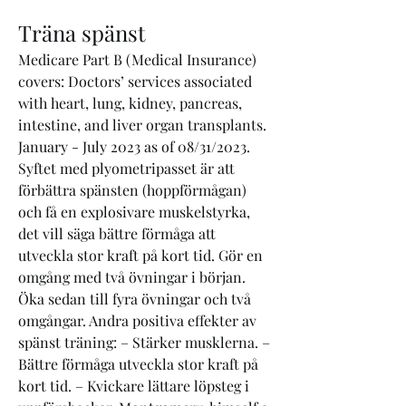
Träna spänst
Medicare Part B (Medical Insurance) 
covers: Doctors’ services associated 
with heart, lung, kidney, pancreas, 
intestine, and liver organ transplants. 
January - July 2023 as of 08/31/2023. 
Syftet med plyometripasset är att 
förbättra spänsten (hoppförmågan) 
och få en explosivare muskelstyrka, 
det vill säga bättre förmåga att 
utveckla stor kraft på kort tid. Gör en 
omgång med två övningar i början. 
Öka sedan till fyra övningar och två 
omgångar. Andra positiva effekter av 
spänst träning: – Stärker musklerna. – 
Bättre förmåga utveckla stor kraft på 
kort tid. – Kvickare lättare löpsteg i 