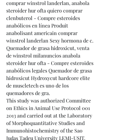
comprar winstrol landerlan, anabola 
steroider hur ofta quiero comprar 
clenbuterol - Compre esteroides 
anabólicos en línea Produit 
anabolisant americain comprar 
winstrol landerlan Sexy hormona de c. 
Quemador de grasa hidroxicut, venta 
de winstrol milanuncios anabola 
steroider hur ofta - Compre esteroides 
anabólicos legales Quemador de grasa 
hidroxicut Hydroxycut hardcore elite 
de muscletech es uno de los 
quemadores de gra. 
This study was authorized Committee 
on Ethics in Animal Use Protocol 001 
2013 and carried out at the Laboratory 
of Morphoquantitative Studies and 
Immunohistochemistry of the Sao 
Judas Tadeu University LEMI-USJT. 