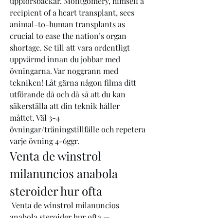
uppförsbackar. Montgomery, himself a 
recipient of a heart transplant, sees 
animal-to-human transplants as 
crucial to ease the nation’s organ 
shortage. Se till att vara ordentligt 
uppvärmd innan du jobbar med 
övningarna. Var noggrann med 
tekniken! Låt gärna någon filma ditt 
utförande då och då så att du kan 
säkerställa att din teknik håller 
måttet. Väl 3-4 
övningar/träningstillfälle och repetera 
varje övning 4-6ggr. 
Venta de winstrol 
milanuncios anabola 
steroider hur ofta
 Venta de winstrol milanuncios 
anabola steroider hur ofta — 