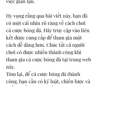
việc gian lận.
Hy vọng rằng qua bài viết này, bạn đã 
có một cái nhìn rõ ràng về cách chơi 
cá cược bóng đá. Hãy truy cập vào liên 
kết được cung cấp để tham gia một 
cách dễ dàng hơn. Chúc tất cả người 
chơi có được nhiều thành công khi 
tham gia cá cược bóng đá tại trang web 
này.
Tóm lại, để cá cược bóng đá thành 
công, bạn cần có kỷ luật, chiến lược và 
hiểu rõ về trò chơi. Bằng cách tránh 
việc đặt cược liên tục vào nhiều trận 
đấu và thay vào đó tập trung vào 
những lựa chọn đã được nghiên cứu kỹ 
lưỡng, bạn sẽ tăng khả năng đưa ra các 
quyết định chính xác.
Điều quan trọng là quản lý vốn cược 