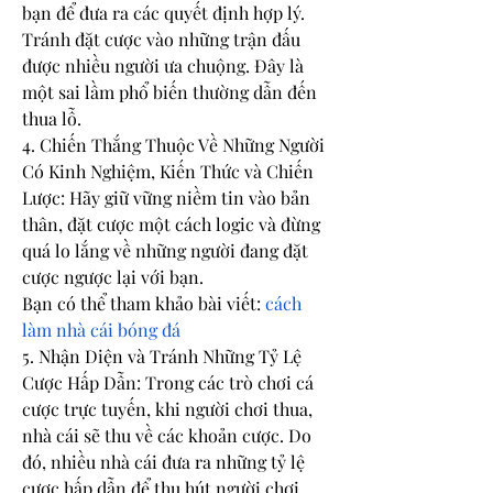
bạn để đưa ra các quyết định hợp lý. 
Tránh đặt cược vào những trận đấu 
được nhiều người ưa chuộng. Đây là 
một sai lầm phổ biến thường dẫn đến 
thua lỗ.
4. Chiến Thắng Thuộc Về Những Người 
Có Kinh Nghiệm, Kiến Thức và Chiến 
Lược: Hãy giữ vững niềm tin vào bản 
thân, đặt cược một cách logic và đừng 
quá lo lắng về những người đang đặt 
cược ngược lại với bạn.
Bạn có thể tham khảo bài viết: 
cách 
làm nhà cái bóng đá
5. Nhận Diện và Tránh Những Tỷ Lệ 
Cược Hấp Dẫn: Trong các trò chơi cá 
cược trực tuyến, khi người chơi thua, 
nhà cái sẽ thu về các khoản cược. Do 
đó, nhiều nhà cái đưa ra những tỷ lệ 
cược hấp dẫn để thu hút người chơi. 