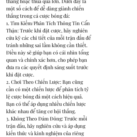
thắng hoặc thua quá lớn. Dưới đây là 
một số cách để dễ dàng giành chiến 
thắng trong cá cược bóng đá:
1. Tìm Kiếm/Phân Tích Thông Tin Cẩn 
Thận: Trước khi đặt cược, hãy nghiên 
cứu kỹ các chi tiết của mỗi trận đấu để 
tránh những sai lầm không cần thiết. 
Điều này sẽ giúp bạn có cái nhìn tổng 
quan và chính xác hơn, cho phép bạn 
đưa ra các quyết định sáng suốt trước 
khi đặt cược.
2. Chơi Theo Chiến Lược: Bạn cũng 
cần có một chiến lược để phân tích tỷ 
lệ cược bóng đá một cách hiệu quả. 
Bạn có thể áp dụng nhiều chiến lược 
khác nhau để tăng cơ hội thắng.
3. Không Theo Đám Đông: Trước mỗi 
trận đấu, hãy nghiên cứu và áp dụng 
kiến thức và kinh nghiệm của riêng 