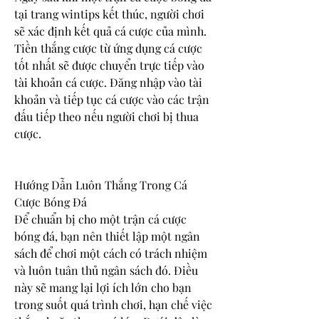
tại trang wintips kết thúc, người chơi 
sẽ xác định kết quả cá cược của mình. 
Tiền thắng cược từ ứng dụng cá cược 
tốt nhất sẽ được chuyển trực tiếp vào 
tài khoản cá cược. Đăng nhập vào tài 
khoản và tiếp tục cá cược vào các trận 
đấu tiếp theo nếu người chơi bị thua 
cược.
Hướng Dẫn Luôn Thắng Trong Cá 
Cược Bóng Đá
Để chuẩn bị cho một trận cá cược 
bóng đá, bạn nên thiết lập một ngân 
sách để chơi một cách có trách nhiệm 
và luôn tuân thủ ngân sách đó. Điều 
này sẽ mang lại lợi ích lớn cho bạn 
trong suốt quá trình chơi, hạn chế việc 