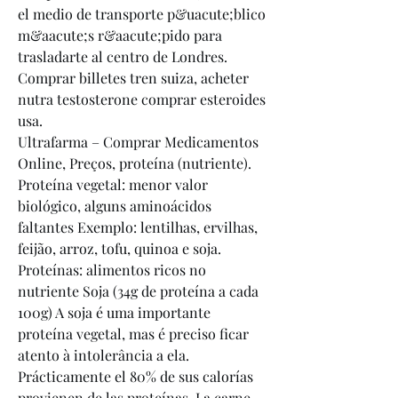
el medio de transporte p&uacute;blico 
m&aacute;s r&aacute;pido para 
trasladarte al centro de Londres.
Comprar billetes tren suiza, acheter 
nutra testosterone comprar esteroides 
usa.
Ultrafarma – Comprar Medicamentos 
Online, Preços, proteína (nutriente). 
Proteína vegetal: menor valor 
biológico, alguns aminoácidos 
faltantes Exemplo: lentilhas, ervilhas, 
feijão, arroz, tofu, quinoa e soja. 
Proteínas: alimentos ricos no 
nutriente Soja (34g de proteína a cada 
100g) A soja é uma importante 
proteína vegetal, mas é preciso ficar 
atento à intolerância a ela. 
Prácticamente el 80% de sus calorías 
provienen de las proteínas. La carne 