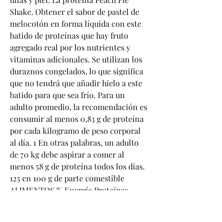
Shake. Obtener el sabor de pastel de 
melocotón en forma líquida con este 
batido de proteínas que hay fruto 
agregado real por los nutrientes y 
vitaminas adicionales. Se utilizan los 
duraznos congelados, lo que significa 
que no tendrá que añadir hielo a este 
batido para que sea frío. Para un 
adulto promedio, la recomendación es 
consumir al menos 0,83 g de proteína 
por cada kilogramo de peso corporal 
al día. 1 En otras palabras, un adulto 
de 70 kg debe aspirar a comer al 
menos 58 g de proteína todos los días. 
125 en 100 g de parte comestible 
ALIMENTOS % Energía Proteínas 
Grasa Hidratos de PC Carbono kcal g g 
g Alimentos de origen animal Leche 