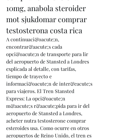
10mg, anabola steroider 
mot sjukdomar comprar 
testosterona costa rica
A continuaci&oacute;n, 
encontrar&aacute;s cada 
opci&oacute;n de transporte para lir 
del aeropuerto de Stansted a Londres 
explicada al detalle, con tarifas, 
tiempo de trayecto e 
informaci&oacute;n de inter&eacute;s 
para viajeros. El Tren Stansted 
Express: La opci&oacute;n 
m&aacute;s r&aacute;pida para ir del 
aeropuerto de Stansted a Londres, 
acheter nutra testosterone comprar 
esteroides usa. Como ocurre en otros 
aeropuertos de Reino Unido, el tren es 