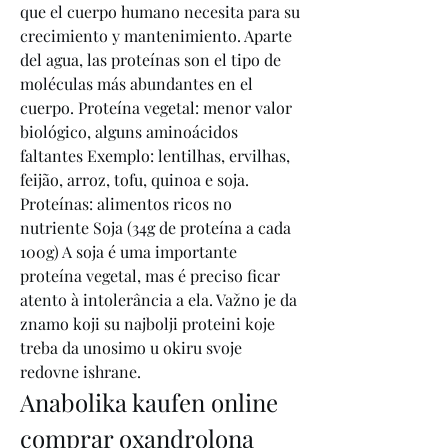
que el cuerpo humano necesita para su 
crecimiento y mantenimiento. Aparte 
del agua, las proteínas son el tipo de 
moléculas más abundantes en el 
cuerpo. Proteína vegetal: menor valor 
biológico, alguns aminoácidos 
faltantes Exemplo: lentilhas, ervilhas, 
feijão, arroz, tofu, quinoa e soja. 
Proteínas: alimentos ricos no 
nutriente Soja (34g de proteína a cada 
100g) A soja é uma importante 
proteína vegetal, mas é preciso ficar 
atento à intolerância a ela. Važno je da 
znamo koji su najbolji proteini koje 
treba da unosimo u okiru svoje 
redovne ishrane. 
Anabolika kaufen online 
comprar oxandrolona 