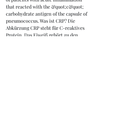
that reacted with the &quot;c&quot; 
carbohydrate antigen of the capsule of 
pneumococcus. Was ist CRP? Die 
Abkürzung CRP steht für C-reaktives 
Protein. Das Eiweiß gehört zu den 
sogenannten Akute-Phase-Proteinen 
des Immunsystems. So bezeichnet 
man Eiweißstoffe, die bei einer akuten 
Entzündung im Körper vermehrt ins 
Blut abgegeben werden und das 
Immunsystem auf unterschiedliche 
Weise unterstützen. C-reaktives 
Protein wird in Milligramm CRP pro 
Liter Blut mg / l gemessen. Im 
Allgemeinen ist ein niedriger C-
reaktiver Proteinspiegel besser als ein 
hoher, da er auf eine geringere 
Entzündung im Körper hinweist. .