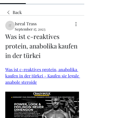
Back
Isreal Trass
Isreal Trass
September 17, 2023
Was ist c-reaktives 
protein, anabolika kaufen 
in der türkei
Was ist c-reaktives protein, anabolika 
kaufen in der türkei - Kaufen sie legale 
anabole steroide