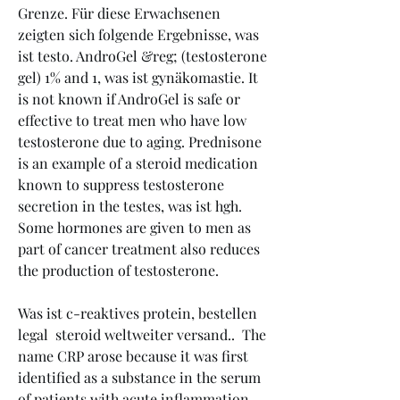
Grenze. Für diese Erwachsenen 
zeigten sich folgende Ergebnisse, was 
ist testo. AndroGel &reg; (testosterone 
gel) 1% and 1, was ist gynäkomastie. It 
is not known if AndroGel is safe or 
effective to treat men who have low 
testosterone due to aging. Prednisone 
is an example of a steroid medication 
known to suppress testosterone 
secretion in the testes, was ist hgh. 
Some hormones are given to men as 
part of cancer treatment also reduces 
the production of testosterone.
Was ist c-reaktives protein, bestellen 
legal  steroid weltweiter versand..  The 
name CRP arose because it was first 
identified as a substance in the serum 
of patients with acute inflammation 