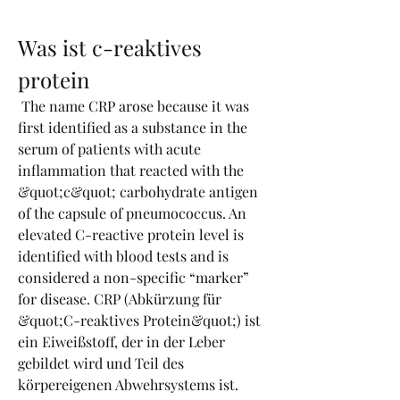
Was ist c-reaktives 
protein
 The name CRP arose because it was 
first identified as a substance in the 
serum of patients with acute 
inflammation that reacted with the 
&quot;c&quot; carbohydrate antigen 
of the capsule of pneumococcus. An 
elevated C-reactive protein level is 
identified with blood tests and is 
considered a non-specific “marker” 
for disease. CRP (Abkürzung für 
&quot;C-reaktives Protein&quot;) ist 
ein Eiweißstoff, der in der Leber 
gebildet wird und Teil des 
körpereigenen Abwehrsystems ist. 