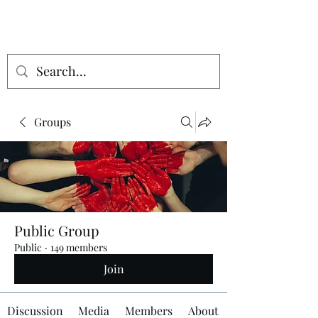
Groups
Public Group
Public
·
149 members
Join
Discussion
Media
Members
About