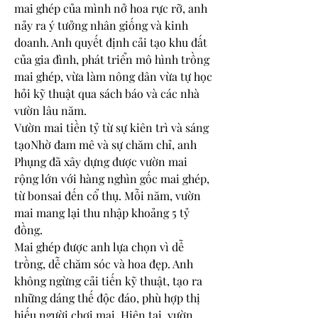
mai ghép của mình nở hoa rực rỡ, anh 
nảy ra ý tưởng nhân giống và kinh 
doanh. Anh quyết định cải tạo khu đất 
của gia đình, phát triển mô hình trồng 
mai ghép, vừa làm nông dân vừa tự học 
hỏi kỹ thuật qua sách báo và các nhà 
vườn lâu năm.
Vườn mai tiền tỷ từ sự kiên trì và sáng 
tạoNhờ đam mê và sự chăm chỉ, anh 
Phụng đã xây dựng được vườn mai 
rộng lớn với hàng nghìn gốc mai ghép, 
từ bonsai đến cổ thụ. Mỗi năm, vườn 
mai mang lại thu nhập khoảng 5 tỷ 
đồng.
Mai ghép được anh lựa chọn vì dễ 
trồng, dễ chăm sóc và hoa đẹp. Anh 
không ngừng cải tiến kỹ thuật, tạo ra 
những dáng thế độc đáo, phù hợp thị 
hiếu người chơi mai. Hiện tại, vườn 