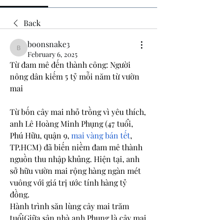
Back
boonsnake3
boonsnake3
February 6, 2025
Từ đam mê đến thành công: Người 
nông dân kiếm 5 tỷ mỗi năm từ vườn 
mai
Từ bốn cây mai nhỏ trồng vì yêu thích, 
anh Lê Hoàng Minh Phụng (47 tuổi, 
Phú Hữu, quận 9, 
mai vàng bán tết
, 
TP.HCM) đã biến niềm đam mê thành 
nguồn thu nhập khủng. Hiện tại, anh 
sở hữu vườn mai rộng hàng ngàn mét 
vuông với giá trị ước tính hàng tỷ 
đồng.
Hành trình săn lùng cây mai trăm 
tuổiGiữa sân nhà anh Phụng là cây mai 