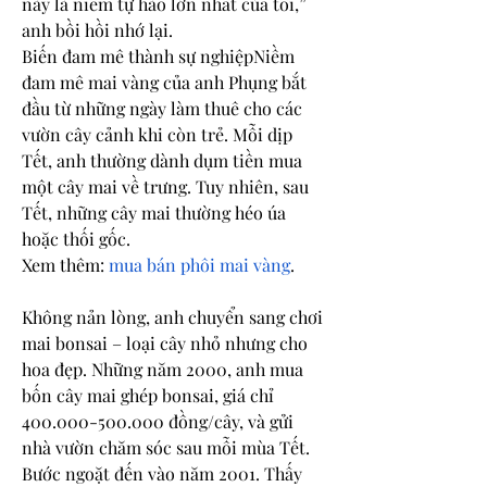
này là niềm tự hào lớn nhất của tôi,” 
anh bồi hồi nhớ lại.
Biến đam mê thành sự nghiệpNiềm 
đam mê mai vàng của anh Phụng bắt 
đầu từ những ngày làm thuê cho các 
vườn cây cảnh khi còn trẻ. Mỗi dịp 
Tết, anh thường dành dụm tiền mua 
một cây mai về trưng. Tuy nhiên, sau 
Tết, những cây mai thường héo úa 
hoặc thối gốc.
Xem thêm: 
mua bán phôi mai vàng
.
Không nản lòng, anh chuyển sang chơi 
mai bonsai – loại cây nhỏ nhưng cho 
hoa đẹp. Những năm 2000, anh mua 
bốn cây mai ghép bonsai, giá chỉ 
400.000-500.000 đồng/cây, và gửi 
nhà vườn chăm sóc sau mỗi mùa Tết.
Bước ngoặt đến vào năm 2001. Thấy 