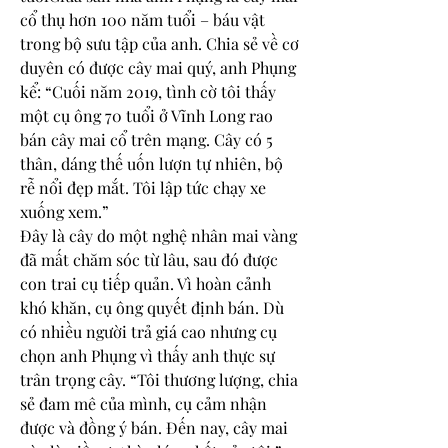
cổ thụ hơn 100 năm tuổi – báu vật 
trong bộ sưu tập của anh. Chia sẻ về cơ 
duyên có được cây mai quý, anh Phụng 
kể: “Cuối năm 2019, tình cờ tôi thấy 
một cụ ông 70 tuổi ở Vĩnh Long rao 
bán cây mai cổ trên mạng. Cây có 5 
thân, dáng thế uốn lượn tự nhiên, bộ 
rễ nổi đẹp mắt. Tôi lập tức chạy xe 
xuống xem.”
Đây là cây do một nghệ nhân mai vàng 
đã mất chăm sóc từ lâu, sau đó được 
con trai cụ tiếp quản. Vì hoàn cảnh 
khó khăn, cụ ông quyết định bán. Dù 
có nhiều người trả giá cao nhưng cụ 
chọn anh Phụng vì thấy anh thực sự 
trân trọng cây. “Tôi thương lượng, chia 
sẻ đam mê của mình, cụ cảm nhận 
được và đồng ý bán. Đến nay, cây mai 