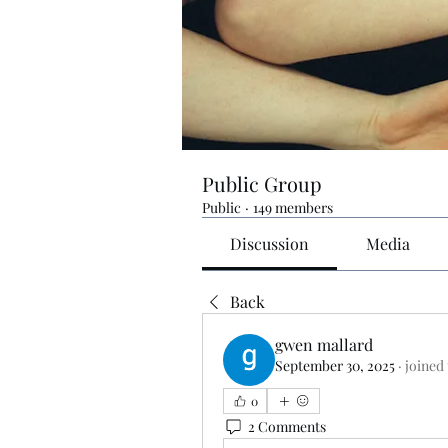
Public Group
Public
·
149 members
Discussion
Media
Back
gwen mallard
September 30, 2025
·
joined
0
2 Comments