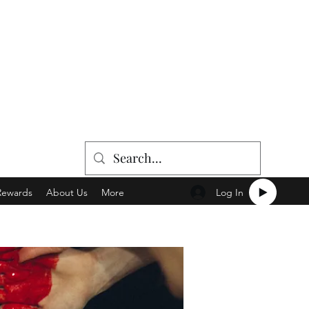
Log In
Rewards
About Us
More