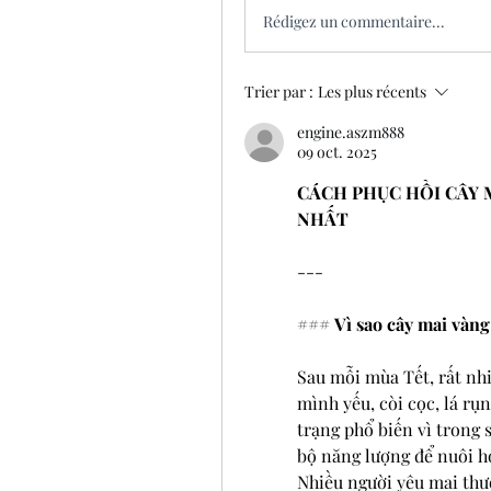
Rédigez un commentaire...
Trier par :
Les plus récents
engine.aszm888
09 oct. 2025
CÁCH PHỤC HỒI CÂY M
NHẤT
---
### 
Vì sao cây mai vàng
Sau mỗi mùa Tết, rất nhi
mình yếu, còi cọc, lá rụn
trạng phổ biến vì trong s
bộ năng lượng để nuôi ho
Nhiều người yêu mai thư