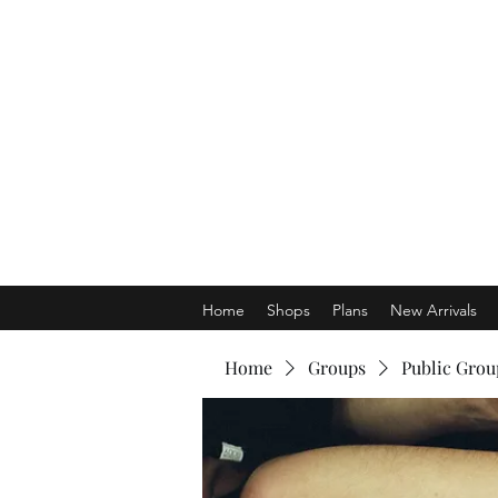
Home
Shops
Plans
New Arrivals
Home
Groups
Public Grou