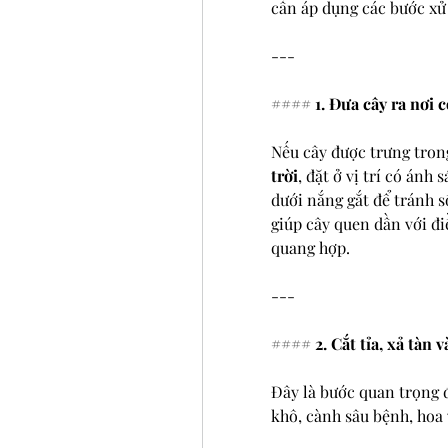
cần áp dụng các bước xử 
---
#### 
1. Đưa cây ra nơi 
Nếu cây được trưng trong
trời
, đặt ở vị trí có ánh
dưới nắng gắt để tránh s
giúp cây quen dần với đi
quang hợp.
---
#### 
2. Cắt tỉa, xả tàn 
Đây là bước quan trọng đ
khô, cành sâu bệnh, hoa 