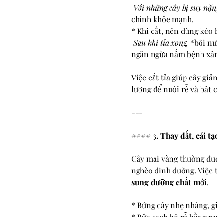
 Với những cây bị suy nặng
chính khỏe mạnh.
* Khi cắt, nên dùng kéo
 Sau khi tỉa xong, 
*bôi nư
ngăn ngừa nấm bệnh xâ
Việc cắt tỉa giúp cây gi
lượng để nuôi rễ và bật 
---
#### 
3. Thay đất, cải tạ
Cây mai vàng thường được
nghèo dinh dưỡng. Việc t
sung dưỡng chất mới
.
* Bứng cây nhẹ nhàng, giữ
* Rửa sạch bộ rễ bằng nư