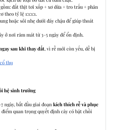
gồm: đất thịt tơi xốp + xơ dừa + tro trấu + phân 
theo tỷ lệ 1:1:1:1.
ung hoặc sỏi nhẹ dưới đáy chậu để giúp thoát 
cây ở nơi râm mát từ 3–5 ngày để ổn định.
gay sau khi thay đất
, vì rễ mới còn yếu, dễ bị 
cổ thụ
ồi hệ sinh trưởng
7 ngày, bắt đầu giai đoạn 
kích thích rễ và phục 
i điểm quan trọng quyết định cây có bật chồi 