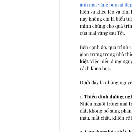
ảnh mai vàng bonsai đẹ
hiện sự khéo léo và tâm
này không chỉ là biểu tư
minh chứng cho quá trình
của mai vàng sau Tết.
Bên cạnh đó, quá trình 
gian trưng trong nhà thi
kiệt
. Việc hiểu đúng ngu
cách khoa học.
Dưới đây là những nguyê
1. 
Thiếu dinh dưỡng ng
Nhiều người trồng mai t
đất, không bổ sung phân 
màu, mất chất, khiến rễ
2. 
Lạm dụng hóa chất, k