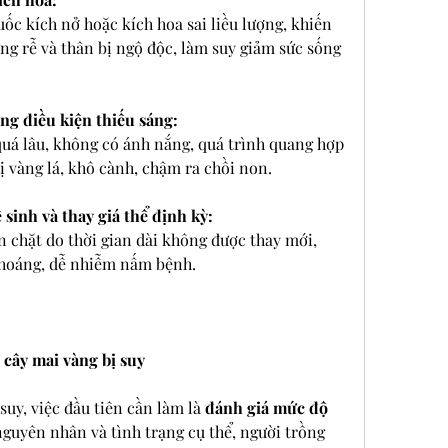
ốc kích nở hoặc kích hoa sai liều lượng, khiến 
ng rễ và thân bị ngộ độc, làm suy giảm sức sống 
ng điều kiện thiếu sáng:
quá lâu, không có ánh nắng, quá trình quang hợp 
bị vàng lá, khô cành, chậm ra chồi non.
 sinh và thay giá thể định kỳ:
n chặt do thời gian dài không được thay mới, 
thoáng, dễ nhiễm nấm bệnh.
 cây mai vàng bị suy
suy, việc đầu tiên cần làm là 
đánh giá mức độ 
nguyên nhân và tình trạng cụ thể, người trồng 