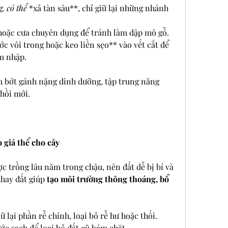
, có thể 
*xả tàn sâu**, chỉ giữ lại những nhánh 
 hoặc cưa chuyên dụng để tránh làm dập mô gỗ.
ớc vôi trong hoặc keo liền sẹo** vào vết cắt để 
m nhập.
ảm bớt gánh nặng dinh dưỡng, tập trung năng 
chồi mới.
o giá thể cho cây
 trồng lâu năm trong chậu, nên đất dễ bị bí và 
hay đất giúp 
tạo môi trường thông thoáng, bổ 
 lại phần rễ chính, loại bỏ rễ hư hoặc thối.
ớc sạch để loại bỏ đất cũ bám chặt.