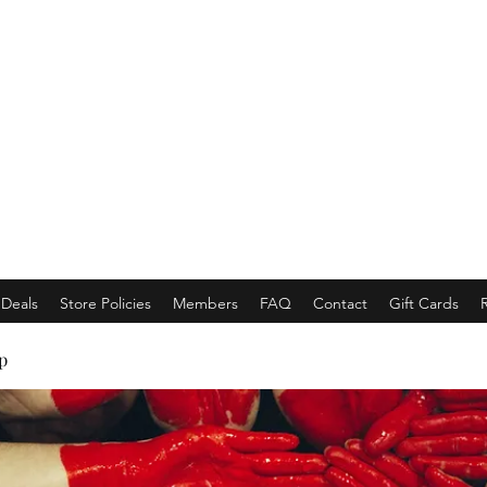
EMPORACE
Luxury Class Market...
Deals
Store Policies
Members
FAQ
Contact
Gift Cards
p