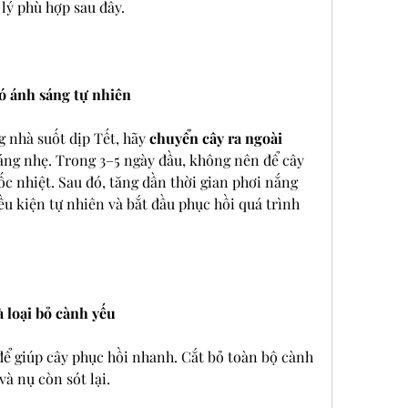
lý phù hợp sau đây.
có ánh sáng tự nhiên
 nhà suốt dịp Tết, hãy 
chuyển cây ra ngoài 
 sáng nhẹ. Trong 3–5 ngày đầu, không nên để cây 
ốc nhiệt. Sau đó, tăng dần thời gian phơi nắng 
ều kiện tự nhiên và bắt đầu phục hồi quá trình 
và loại bỏ cành yếu
ể giúp cây phục hồi nhanh. Cắt bỏ toàn bộ cành 
và nụ còn sót lại.