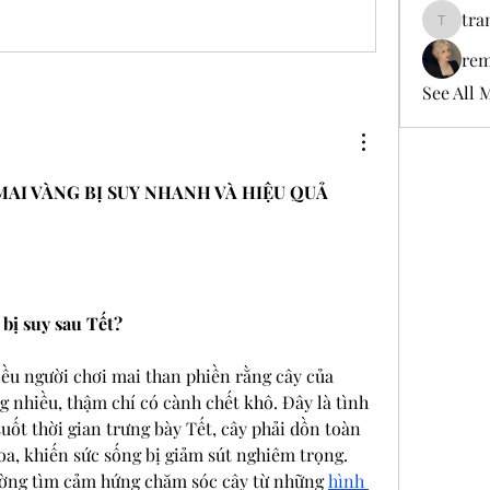
tra
tramanh
rem
See All 
AI VÀNG BỊ SUY NHANH VÀ HIỆU QUẢ 
 bị suy sau Tết?
ều người chơi mai than phiền rằng cây của 
g nhiều, thậm chí có cành chết khô. Đây là tình 
uốt thời gian trưng bày Tết, cây phải dồn toàn 
a, khiến sức sống bị giảm sút nghiêm trọng. 
ờng tìm cảm hứng chăm sóc cây từ những 
hình 