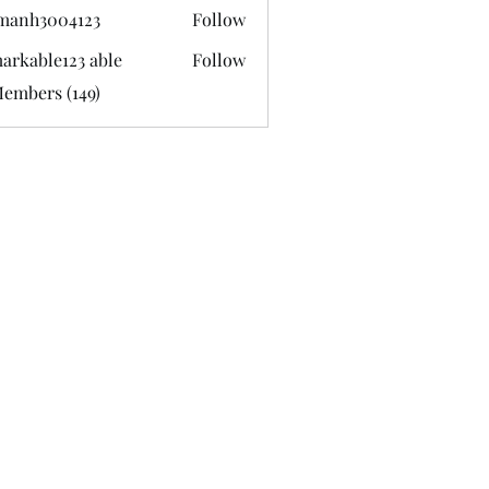
manh3004123
Follow
3004123
arkable123 able
Follow
Members (149)