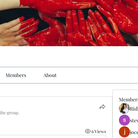
Members
About
Member
Rid
 the group.
ste
6 Views
joc