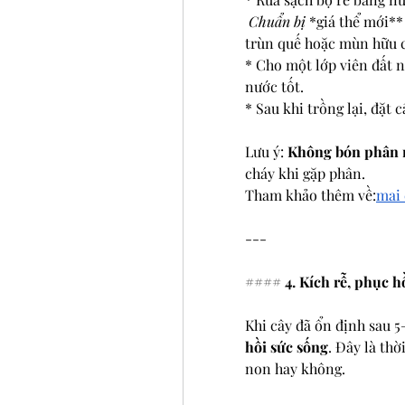
 Chuẩn bị 
*giá thể mới** 
trùn quế hoặc mùn hữu cơ 
* Cho một lớp viên đất n
nước tốt.
* Sau khi trồng lại, đặt 
Lưu ý: 
Không bón phân n
cháy khi gặp phân.
Tham khảo thêm về:
mai 
---
#### 
4. Kích rễ, phục h
Khi cây đã ổn định sau 5–
hồi sức sống
. Đây là thờ
non hay không.