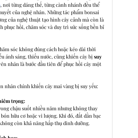
p
, nơi từng dáng thế, từng cành nhánh đều thể 
 huyết của nghệ nhân. Những tác phẩm bonsai 
ợng của nghệ thuật tạo hình cây cảnh mà còn là 
 phục hồi, chăm sóc và duy trì sức sống bền bỉ 
chăm sóc không đúng cách hoặc kéo dài thời 
ếu ánh sáng, thiếu nước, cũng khiến cây bị 
suy 
yên nhân là bước đầu tiên để phục hồi cây một 
n nhân chính khiến cây mai vàng bị suy yếu:
hiêm trọng:
rong chậu suốt nhiều năm nhưng không thay 
bón hữu cơ hoặc vi lượng. Khi đó, đất dần bạc 
 không còn khả năng hấp thụ dinh dưỡng.
ích hoa: