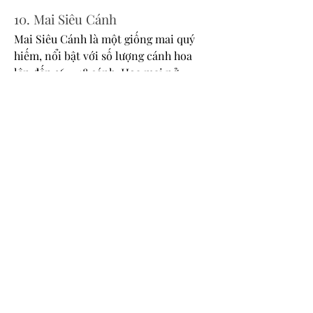
10. Mai Siêu Cánh
Mai Siêu Cánh là một giống mai quý 
hiếm, nổi bật với số lượng cánh hoa 
lên đến 36 – 48 cánh. Hoa mai nở 
thành từng chùm lớn, tạo nên vẻ đẹp 
lộng lẫy và sang trọng.
Kết Luận
Hoa mai không chỉ là biểu tượng của 
mùa xuân mà còn là biểu tượng của 
văn hóa, phong tục Việt Nam. Mỗi loại 
hoa mai mang một nét đẹp riêng, góp 
phần tô điểm cho không khí Tết thêm 
phần rực rỡ và ý nghĩa. Hãy chọn cho 
mình một loại hoa mai yêu thích để 
làm mới không gian nhà bạn trong 
mùa xuân này! Các bạn có thể tham 
khảo thêm về 
Top 5 nhà vườn cung cấp 
mai vàng sỉ giá tốt nhất tết 2025
.