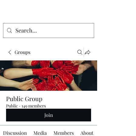
Groups
Public Group
Public
·
149 members
Join
Discussion
Media
Members
About