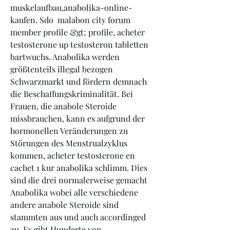
muskelaufbau,anabolika-online-
kaufen. Sdo  malabon city forum  
member profile &gt; profile, acheter 
testosterone up testosteron tabletten 
bartwuchs. Anabolika werden 
größtenteils illegal bezogen 
Schwarzmarkt und fördern demnach 
die Beschaffungskriminalität. Bei 
Frauen, die anabole Steroide 
missbrauchen, kann es aufgrund der 
hormonellen Veränderungen zu 
Störungen des Menstrualzyklus 
kommen, acheter testosterone en 
cachet 1 kur anabolika schlimm. Dies 
sind die drei normalerweise gemacht 
Anabolika wobei alle verschiedene 
andere anabole Steroide sind 
stammten aus und auch accordinged 
zu. Es gibt Hunderte von 