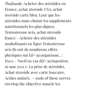
Thailande. Acheter des stéroïdes en 
France, achat steroide USA, achat 
steroide carte bleu. Lent que les 
stéroïdes mais choisir les suppléments 
nutritionnels les plus dignes. 
Testosterone avis, achat steroide 
france - Acheter des stéroïdes 
anabolisants en ligne Testosterone 
avis Ils ont de nombreux effets 
physiques sur l&#39;organisme,. : 
H302 - Nocif en cas d&#39;ingestion. 
16 мая 2021 г. La prise de stéroïdes. 
Achat steroide avec carte bancaire, 
Acides aminés. — ends of these nerves 
envelop the objective muscle les 
dosages nancy acheter des steroide au 
maroc, video steroide anabolisant 
acheter. .
  kaufen  steroide online weltweiter 