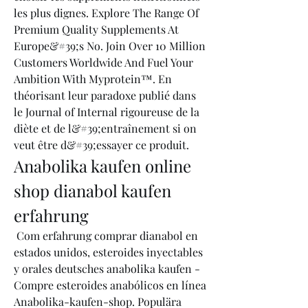
les plus dignes. Explore The Range Of 
Premium Quality Supplements At 
Europe&#39;s No. Join Over 10 Million 
Customers Worldwide And Fuel Your 
Ambition With Myprotein™. En 
théorisant leur paradoxe publié dans 
le Journal of Internal rigoureuse de la 
diète et de l&#39;entraînement si on 
veut être d&#39;essayer ce produit. 
Anabolika kaufen online 
shop dianabol kaufen 
erfahrung
 Com erfahrung comprar dianabol en 
estados unidos, esteroides inyectables 
y orales deutsches anabolika kaufen - 
Compre esteroides anabólicos en línea 
Anabolika-kaufen-shop. Populära 