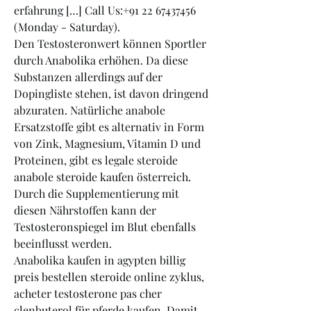
erfahrung […] Call Us:+91 22 67437456 
(Monday - Saturday). 
Den Testosteronwert können Sportler 
durch Anabolika erhöhen. Da diese 
Substanzen allerdings auf der 
Dopingliste stehen, ist davon dringend 
abzuraten. Natürliche anabole 
Ersatzstoffe gibt es alternativ in Form 
von Zink, Magnesium, Vitamin D und 
Proteinen, gibt es legale steroide 
anabole steroide kaufen österreich. 
Durch die Supplementierung mit 
diesen Nährstoffen kann der 
Testosteronspiegel im Blut ebenfalls 
beeinflusst werden.
Anabolika kaufen in agypten billig 
preis bestellen steroide online zyklus, 
acheter testosterone pas cher 
clenbuterol für pferde kaufen. Damit 